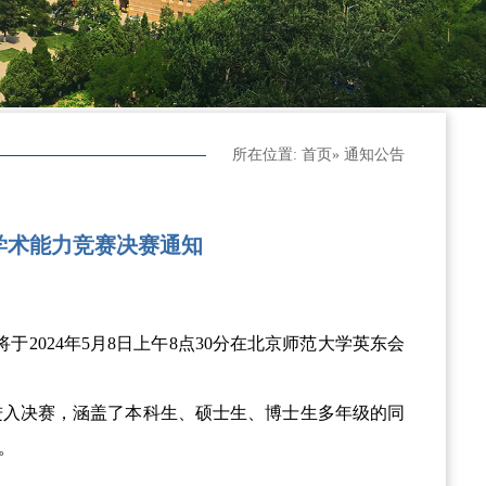
所在位置:
首页
» 通知公告
究生学术能力竞赛决赛通知
将于
202
4
年
5
月
8
日上午
8
点
30
分在北京师范大学英东会
进入决赛，涵盖了本科生
、
硕士生、博士生多年级的同
。