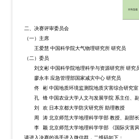
二、
决赛评审委员会
（
一
）
主席
王爱慧
中国科学院大气物理研究所
研究员
（
二
）
委员
刘文彬
中国科学院地理科学与资源研究所
研究
廖永丰
应急管理部国家减灾中心
研究员
佟
彬
中国地质环境监测院地质灾害综合研究室
孔
锋
中国农业大学人文与发展学院
系主任、
刘
欢
日本京都大学防灾研究所
助理教授
周
涛
北京师范大学地理科学学部
教授、副部
李
颖
北京师范大学地理科学学部
《国际灾害
请进入决赛的选手进入微信群
，
二维码如下
：